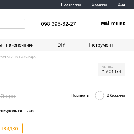
Порівняння
Бажання
Вхід
098 395-62-27
Мій кошик
ні наконечники
DIY
Інструмент
увач MC4 1х4 30A (пара)
Артикул
Y-MC4-1x4
0 грн
Порівняти
В бажання
опичувальної знижки
 швидко