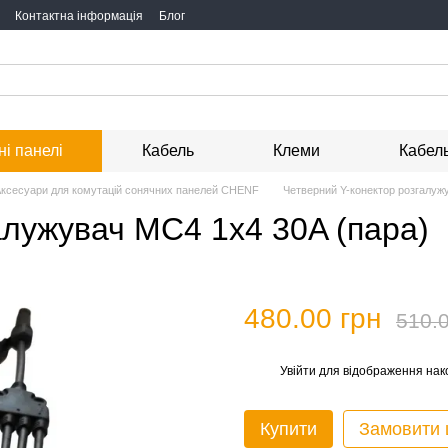
Контактна інформація
Блог
і панелі
Кабель
Клеми
Кабель
ксесуари для комутацій сонячних панелей CHENF
Четверний Y-конектор розгалуж
алужувач MC4 1х4 30A (пара)
480.00 грн
510.0
Увійти
для відображення нак
%
Купити
Замовити