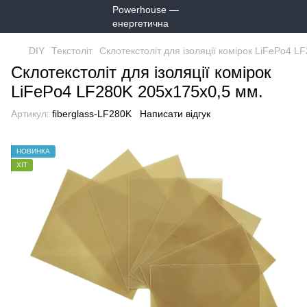
DIY
Текстоліт
Склотекстоліт для ізоляції комірок LiFePo4 
Склотекстоліт для ізоляції комірок
LiFePo4 LF280K 205х175х0,5 мм.
Артикул:
fiberglass-LF280K
Написати відгук
НОВИНКА
ХІТ